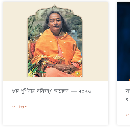
গুরু পূর্ণিমায় সনির্বন্ধ আবেদন — ২০২৬
স
ধা
এখন পড়ুন »
এখন