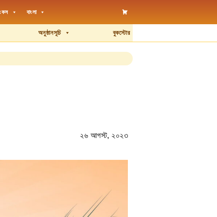
িংকস
বাংলা
অনুষ্ঠানসূচি
বুকস্টোর
২৬ আগস্ট, ২০২৩