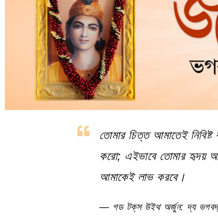
তোমার চিত্ত আমাতেই নিবিষ্
করো; এইভাবে তোমার হৃদয় আম
আমাকেই লাভ করবে।
—
গড টক্‌‌‌‌‌‌স উইথ অর্জুন: দ্য ভগবদ্‌