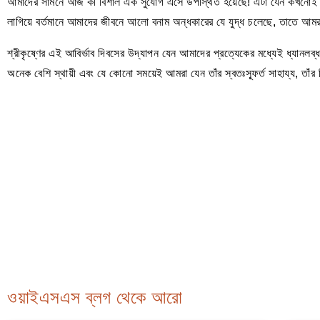
আমাদের সামনে আজ কী বিশাল এক সুযোগ এসে উপস্থিত হয়েছে! এটা যেন কখনোই ভুলে 
লাগিয়ে বর্তমানে আমাদের জীবনে আলো বনাম অন্ধকারের যে যুদ্ধ চলেছে, তাতে আমর
শ্রীকৃষ্ণের এই আবির্ভাব দিবসের উদ্‌‌‌যাপন যেন আমাদের প্রত্যেকের মধ্যেই ধ্যা
অনেক বেশি স্থায়ী এবং যে কোনো সময়েই আমরা যেন তাঁর স্বতঃস্ফূর্ত সাহায্য, তাঁর
ওয়াইএসএস ব্লগ থেকে আরো