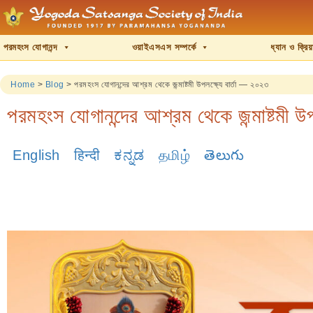
পরমহংস যোগানন্দ
ওয়াইএসএস সম্পর্কে
ধ্যান ও ক্রি
Home
>
Blog
>
পরমহংস যোগানন্দের আশ্রম থেকে জন্মাষ্টমী উপলক্ষ্যে বার্তা — ২০২৩
পরমহংস যোগানন্দের আশ্রম থেকে জন্মাষ্টমী উ
English
हिन्दी
ಕನ್ನಡ
தமிழ்
తెలుగు