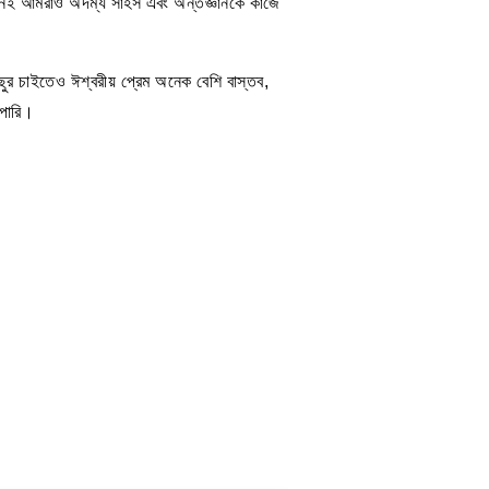
মনই আমরাও অদম্য সাহস এবং অন্তর্জ্ঞানকে কাজে
িছুর চাইতেও ঈশ্বরীয় প্রেম অনেক বেশি বাস্তব,
 পারি।