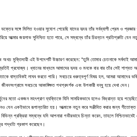
্ষ ভক্তের সঙ্গে মিলিত হওয়ার সুযোগ পেয়েছি যাদের হৃদয় তাঁর সর্বব্যাপী প্রেম ও প্রজ্ঞ
য়ে আত্মার জয়লাভ সুনিশ্চিত হতে পারে, সে সম্বন্ধে তাঁর চিরন্তন প্রতিশ্রুতি যেন 
ে সহজ অথচ মুক্তিদায়ী এই উপদেশটি উচ্চারণ করেছেন: “তুমি তোমার চেতনাকে সর্বদাই আ
প্রতিই প্রযোজ্য। ধ্যানের মাধ্যমে আমাদের হৃদয় ও মনকে বার বার তাঁর সেই শাশ্বত 
রবণতাকে বাস্তবিকই লাঘব করতে পারি। সবচেয়ে গুরুত্বপূর্ণ বিষয় হল, আমরা আমাদের ভ
ররূপ জীবনসংগ্রামে সবচেয়ে আকাঙ্ক্ষিত পথপ্রদর্শক এবং উপকারী বন্ধু হয়ে দেখা দেন।
 অর্জুনের মতো একজন মহৎপ্রাণ ব্যক্তিকে যিনি সাময়িকভাবে হলেও বিভ্রান্ত হয়ে পড়েছিল
 জীবনও যেন একইভাবে রূপান্তরিত হয়। আত্মাকে নতুন করে সঞ্জীবিত করার জন্য গীতোক্ত
গের বিভিন্ন প্রক্রিয়া সম্বন্ধে যদি আপনারা গভীরভাবে চিন্তা করেন, তাহলে নিশ্চিত
ত্র পদ্ধতি প্রকাশ করেছেন।