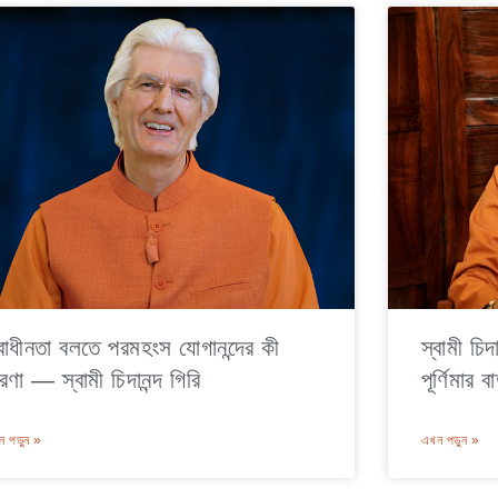
্বাধীনতা বলতে পরমহংস যোগানন্দের কী
স্বামী চি
রণা — স্বামী চিদানন্দ গিরি
পূর্ণিমার বার
 পড়ুন »
এখন পড়ুন »