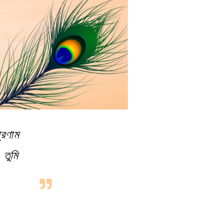
্রণাম
তুমি