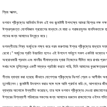
প্রিয় আত্মন,
ভগবান শ্রীকৃষ্ণের আবির্ভাব দিবস এই শুভ জন্মাষ্টমী উপলক্ষ্যে আমরা বিশ্বের লক্ষ লক
ঈশ্বরপ্রদত্ত যোগবিজ্ঞান প্রয়োগের মাধ্যমে যে মায়া ও পরাজয়সুলভ মানসিকতাকে হারি
লাভের জন্য আমাদের উদ্বুদ্ধ করে।
ভগবদ্‌‌গীতায় শিষ্য অর্জুনকে লক্ষ্য করে পরম করুণাময় ঈশ্বর শ্রীকৃষ্ণের মাধ্যম
রেখো।” অর্জুনের প্রতি উচ্চারিত হলেও এই উপদেশ সর্বযুগে সকল একনিষ্ঠ ভক্তের 
অবরোধকারী প্রভাব এবং মানবীয় সীমাবদ্ধতার দ্বারা নিজেদের সীমিত করে রাখার প্
সখার সঙ্গে তৃপ্তিমধুর একটি সম্বন্ধ প্রতিষ্ঠা করতে পারি, যিনি আমাদের কুরুক্ষেত্
গীতায় ব্যাখ্যা করা হয়েছে কীভাবে যোগেশ্বর শ্রীকৃষ্ণের নিঃশর্ত প্রেম ও আশীর্বাদ
তুলেছিলেন। জন্মাষ্টমী উদযাপন করার সঙ্গে সঙ্গে আমি প্রার্থনা করি যে, আপনাদের
ব্যাখ্যার আলোকে উদ্‌‌‌ঘাটিত করেছেন, তার সঙ্গে ভগবান শ্রীকৃষ্ণের দেওয়া রাজযো
ঈশ্বরের বিশ্বব্যাপী পরিবারের সকলের জন্য আমাদের গুরুদেব রাজযোগের ওইসব পবি