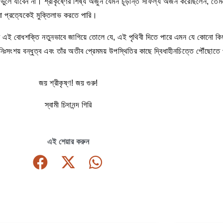
যাবেন না। শ্রীকৃষ্ণের শিষ্য অর্জুন যেমন চূড়ান্ত সাফল্য অর্জন করেছিলেন, তে
া প্রত্যেকেই মুক্তিলাভ করতে পারি।
নলব্ধ এই বোধশক্তি নতুনভাবে জাগিয়ে তোলে যে, এই পৃথিবী দিতে পারে এমন যে কোনো ক
 নিঃসংশয় বন্ধুত্ব এবং তাঁর অতীব প্রেমময় উপস্থিতির কাছে দ্বিধাহীনচিত্তে পৌঁছোতে
জয় শ্রীকৃষ্ণ! জয় গুরু!
স্বামী চিদানন্দ গিরি
এই শেয়ার করুন